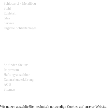
Schlosserei / Metallbau
Stahl
Edelstahl
Glas
Service
Digitale Schließanlagen
Info
So finden Sie uns
Impressum
Haftungsausschluss
Datenschutzerklärung
AGB
Sitemap
Wir nutzen ausschließlich technisch notwendige Cookies auf unserer Website.