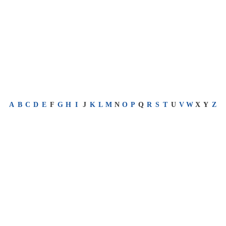
A
B
C
D
E
F
G
H
I
J
K
L
M
N
O
P
Q
R
S
T
U
V
W
X
Y
Z
Leistungen