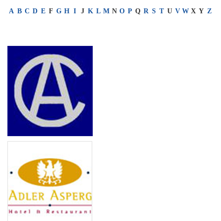
A
B
C
D
E
F
G
H
I
J
K
L
M
N
O
P
Q
R
S
T
U
V
W
X
Y
Z