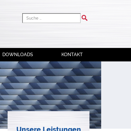
Type 2 or
more
characters
for results.
DOWNLOADS
KONTAKT
Unsere Leistungen