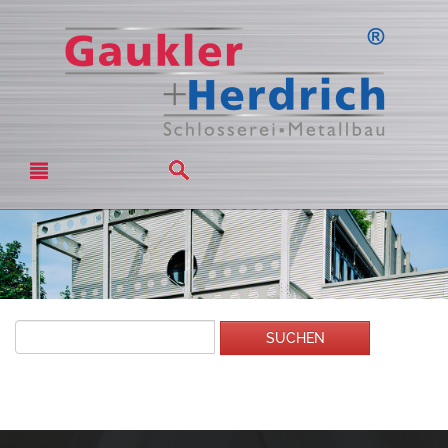
Type 2 or
SUCHEN
more
characters
for results.